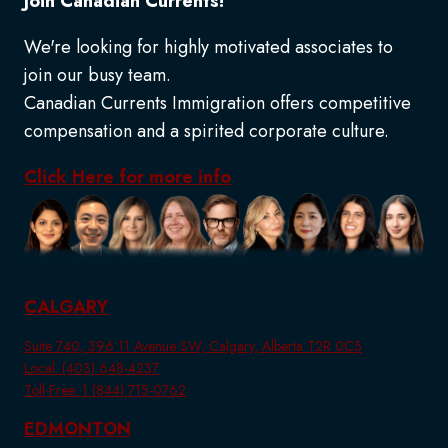
Join Canadian Currents!
We're looking for highly motivated associates to
join our busy team.
Canadian Currents Immigration offers competitive
compensation and a spirited corporate culture.
Click Here for more info
CALGARY
Suite 740, 396 11 Avenue SW, Calgary, Alberta T2R 0C5
Local: (403) 648-4237
Toll-Free: 1 (844) 715-0762
EDMONTON